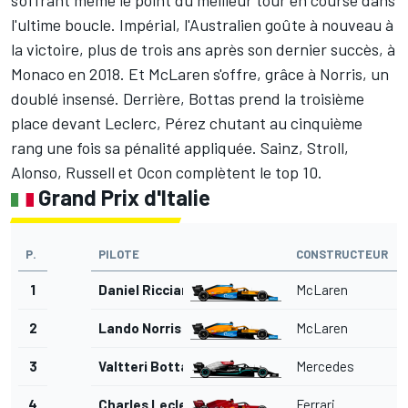
l'ultime boucle. Impérial, l'Australien goûte à nouveau à
la victoire, plus de trois ans après son dernier succès, à
Monaco en 2018. Et McLaren s'offre, grâce à Norris, un
doublé insensé. Derrière, Bottas prend la troisième
place devant Leclerc, Pérez chutant au cinquième
rang une fois sa pénalité appliquée. Sainz, Stroll,
Alonso, Russell et Ocon complètent le top 10.
Grand Prix d'Italie
P.
PILOTE
CONSTRUCTEUR
1
Daniel Ricciardo
McLaren
2
Lando Norris
McLaren
3
Valtteri Bottas
Mercedes
4
Charles Leclerc
Ferrari