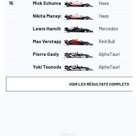
15
Mick Schumacher
Haas
Nikita Mazepin
Haas
Lewis Hamilton
Mercedes
Max Verstappen
Red Bull
Pierre Gasly
AlphaTauri
Yuki Tsunoda
AlphaTauri
VOIR LES RÉSULTATS COMPLETS