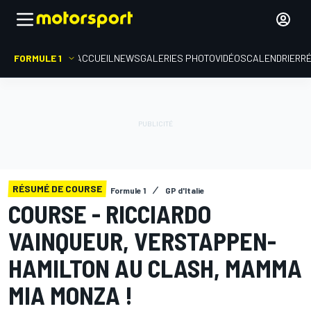
FORMULE 1
ACCUEIL
NEWS
GALERIES PHOTO
VIDÉOS
CALENDRIER
R
RÉSUMÉ DE COURSE
Formule 1
GP d'Italie
COURSE - RICCIARDO
VAINQUEUR, VERSTAPPEN-
HAMILTON AU CLASH, MAMMA
MIA MONZA !