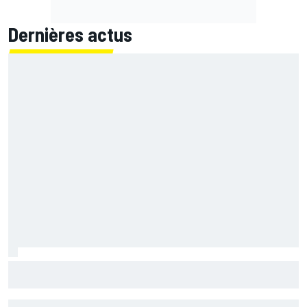
Dernières actus
Franco Morbidelli devrait rebondir chez Ducati en WorldSBK