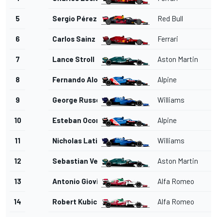
5
Sergio Pérez
Red Bull
6
Carlos Sainz Jr.
Ferrari
7
Lance Stroll
Aston Martin
8
Fernando Alonso
Alpine
9
George Russell
Williams
10
Esteban Ocon
Alpine
11
Nicholas Latifi
Williams
12
Sebastian Vettel
Aston Martin
13
Antonio Giovinazzi
Alfa Romeo
14
Robert Kubica
Alfa Romeo