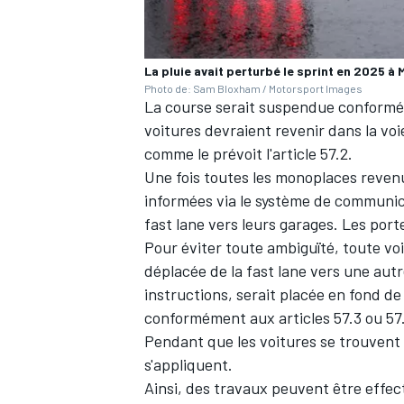
La pluie avait perturbé le sprint en 2025 à 
Photo de: Sam Bloxham / Motorsport Images
La course serait suspendue conforméme
AUTRES CHAMPIONNATS
voitures devraient revenir dans la voie
comme le prévoit l'article 57.2.
Une fois toutes les monoplaces revenu
informées via le système de communica
fast lane vers leurs garages. Les por
Pour éviter toute ambiguïté, toute vo
déplacée de la fast lane vers une aut
instructions, serait placée en fond de g
conformément aux articles 57.3 ou 57
Pendant que les voitures se trouvent d
s'appliquent.
Ainsi, des travaux peuvent être effec