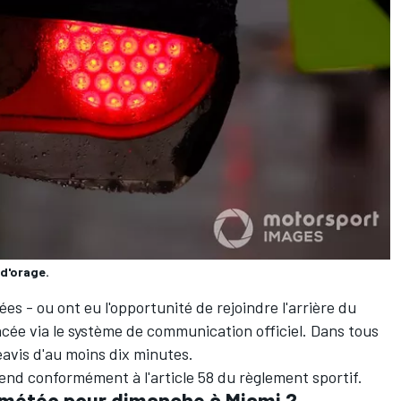
 d'orage.
es - ou ont eu l'opportunité de rejoindre l'arrière du
ncée via le système de communication officiel. Dans tous
éavis d'au moins dix minutes.
end conformément à l'article 58 du règlement sportif.
s météo pour dimanche à Miami ?