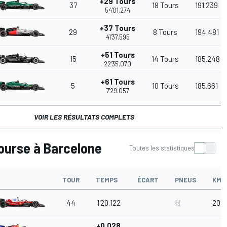
+29 Tours
37
18 Tours
191.239
54'01.274
+37 Tours
29
8 Tours
194.481
41'37.595
+51 Tours
15
14 Tours
185.248
22'35.070
+61 Tours
5
10 Tours
185.661
7'29.057
VOIR LES RÉSULTATS COMPLETS
course à Barcelone
Toutes les statistiques
TOUR
TEMPS
ÉCART
PNEUS
KM/
44
1'20.122
H
209
+0.028