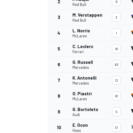
2
6
Red Bull
M. Verstappen
3
3
Red Bull
L. Norris
4
1
McLaren
C. Leclerc
5
16
Ferrari
G. Russell
6
63
Mercedes
K. Antonelli
7
12
Mercedes
O. Piastri
8
81
McLaren
G. Bortoleto
9
5
Audi
E. Ocon
10
31
Haas