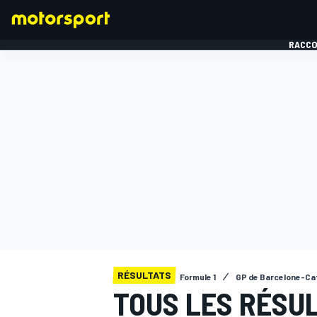
RACCO
FORMULE 1
RÉSULTATS
Formule 1
GP de Barcelone-Ca
TOUS LES RÉSU