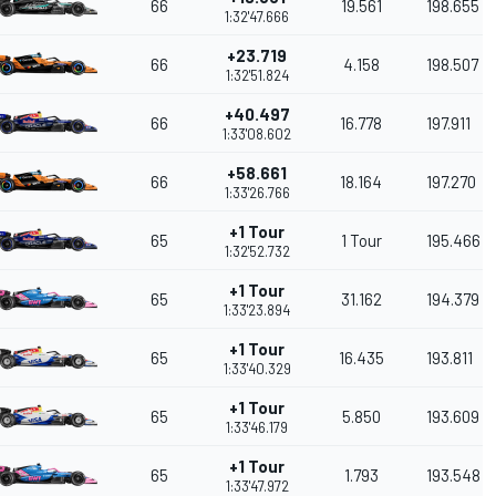
66
19.561
198.655
1:32'47.666
+23.719
66
4.158
198.507
1:32'51.824
+40.497
66
16.778
197.911
1:33'08.602
+58.661
66
18.164
197.270
1:33'26.766
+1 Tour
65
1 Tour
195.466
1:32'52.732
+1 Tour
65
31.162
194.379
1:33'23.894
+1 Tour
65
16.435
193.811
1:33'40.329
+1 Tour
65
5.850
193.609
1:33'46.179
+1 Tour
65
1.793
193.548
1:33'47.972