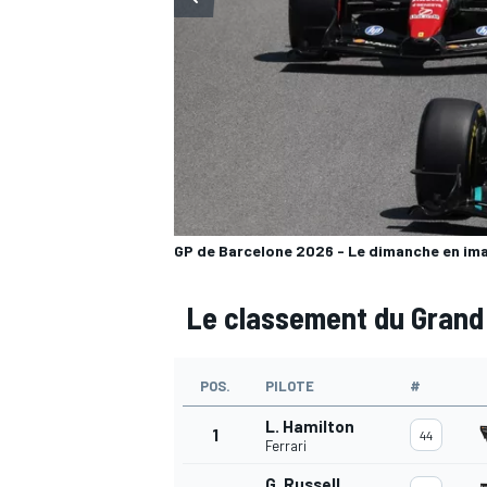
WRC
GP de Barcelone 2026 - Le dimanche en im
Le classement du Grand 
POS.
PILOTE
#
WEC
L. Hamilton
1
44
Ferrari
G. Russell