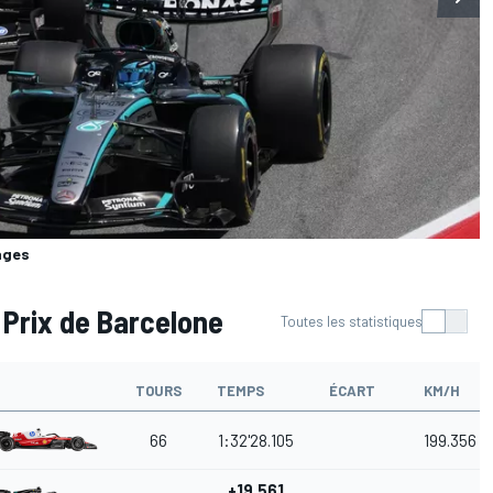
ages
Prix de Barcelone
Toutes les statistiques
TOURS
TEMPS
ÉCART
KM/H
66
1:32'28.105
199.356
+19.561