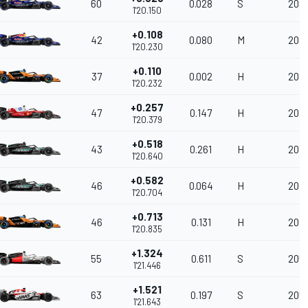
60
0.028
S
209.
1'20.150
+0.108
42
0.080
M
208
1'20.230
+0.110
37
0.002
H
208
1'20.232
+0.257
47
0.147
H
208.
1'20.379
+0.518
43
0.261
H
207.
1'20.640
+0.582
46
0.064
H
207.
1'20.704
+0.713
46
0.131
H
207.
1'20.835
+1.324
55
0.611
S
205
1'21.446
+1.521
63
0.197
S
205
1'21.643