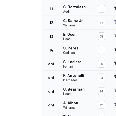
G. Bortoleto
11
5
Audi
C. Sainz Jr
12
55
Williams
E. Ocon
13
31
Haas
S. Pérez
14
11
Cadillac
C. Leclerc
dnf
16
Ferrari
K. Antonelli
dnf
12
Mercedes
O. Bearman
dnf
87
Haas
A. Albon
dnf
23
Williams