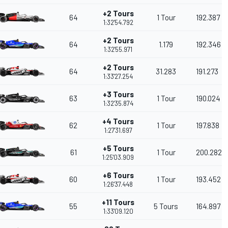
+2 Tours
64
1 Tour
192.387
1:32'54.792
+2 Tours
64
1.179
192.346
1:32'55.971
+2 Tours
64
31.283
191.273
1:33'27.254
+3 Tours
63
1 Tour
190.024
1:32'35.874
+4 Tours
62
1 Tour
197.838
1:27'31.697
+5 Tours
61
1 Tour
200.282
1:25'03.909
+6 Tours
60
1 Tour
193.452
1:26'37.448
+11 Tours
55
5 Tours
164.897
1:33'09.120