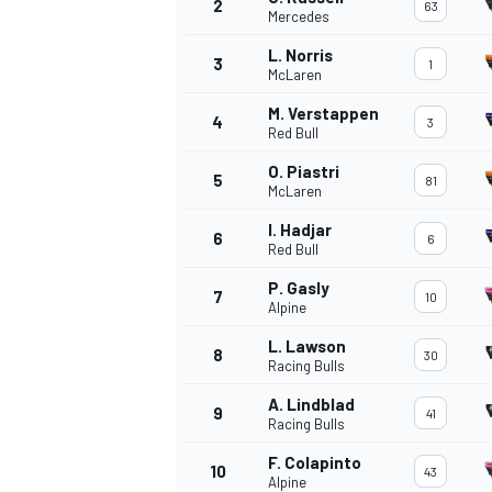
2
63
Mercedes
L. Norris
3
1
McLaren
M. Verstappen
4
3
Red Bull
O. Piastri
5
81
McLaren
I. Hadjar
6
6
Red Bull
P. Gasly
7
10
Alpine
L. Lawson
8
30
Racing Bulls
A. Lindblad
9
41
Racing Bulls
F. Colapinto
10
43
Alpine