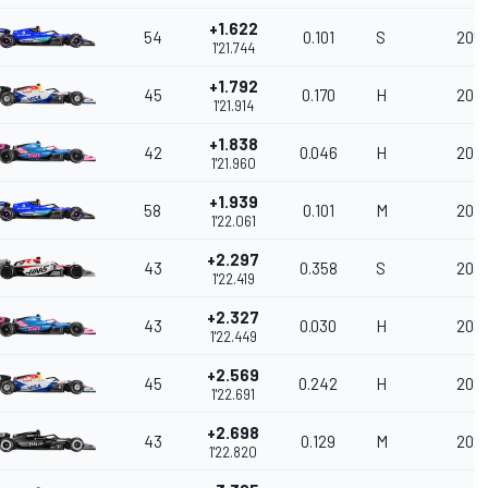
+1.622
54
0.101
S
205.
1'21.744
+1.792
45
0.170
H
204
1'21.914
+1.838
42
0.046
H
204
1'21.960
+1.939
58
0.101
M
204.
1'22.061
+2.297
43
0.358
S
203.
1'22.419
+2.327
43
0.030
H
203
1'22.449
+2.569
45
0.242
H
202
1'22.691
+2.698
43
0.129
M
202
1'22.820