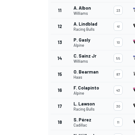
A. Albon
11
23
Williams
A. Lindblad
12
41
Racing Bulls
P. Gasly
13
10
Alpine
C. Sainz Jr
14
55
Williams
O. Bearman
15
87
Haas
F. Colapinto
16
43
Alpine
L. Lawson
17
30
Racing Bulls
S. Pérez
18
11
Cadillac