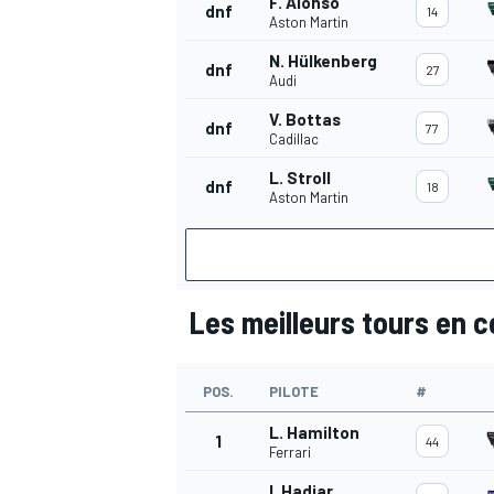
F. Alonso
dnf
14
Aston Martin
N. Hülkenberg
dnf
27
Audi
V. Bottas
dnf
77
AUTRES CHAMPIONNATS
Cadillac
L. Stroll
dnf
18
Aston Martin
Les meilleurs tours en 
POS.
PILOTE
#
L. Hamilton
1
44
Ferrari
I. Hadjar