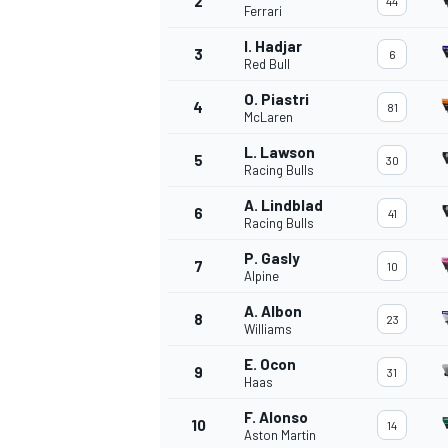
2
44
Ferrari
I. Hadjar
3
6
Red Bull
O. Piastri
4
81
McLaren
L. Lawson
5
30
Racing Bulls
A. Lindblad
6
41
Racing Bulls
P. Gasly
7
10
Alpine
A. Albon
8
23
Williams
E. Ocon
9
31
Haas
F. Alonso
10
14
Aston Martin