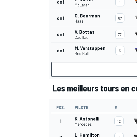
dnf
1
McLaren
O. Bearman
dnf
87
Haas
V. Bottas
dnf
77
AUTRES CHAMPIONNATS
Cadillac
M. Verstappen
dnf
3
Red Bull
Les meilleurs tours en 
POS.
PILOTE
#
K. Antonelli
1
12
Mercedes
L. Hamilton