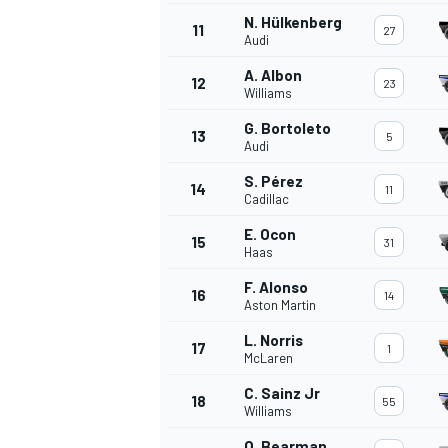
N. Hülkenberg
11
27
Audi
A. Albon
12
23
Williams
G. Bortoleto
13
5
Audi
S. Pérez
14
11
Cadillac
E. Ocon
15
31
Haas
F. Alonso
16
14
Aston Martin
L. Norris
17
1
McLaren
C. Sainz Jr
18
55
Williams
O. Bearman