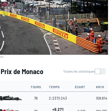
ges
 Prix de Monaco
Toutes les statistiques
TOURS
TEMPS
ÉCART
KM/H
78
2:23'31.243
108.814
+6.271