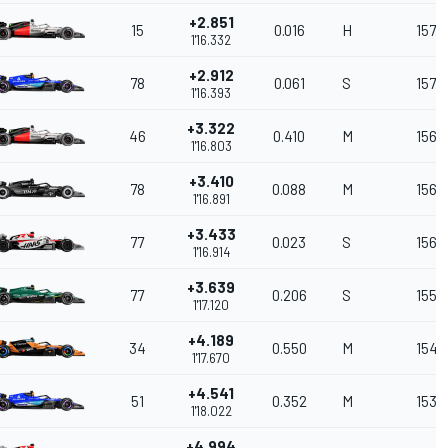
+2.851
15
0.016
H
157.
1'16.332
+2.912
78
0.061
S
157.
1'16.393
+3.322
46
0.410
M
156.
1'16.803
+3.410
78
0.088
M
156.
1'16.891
+3.433
77
0.023
S
156.
1'16.914
+3.639
77
0.206
S
155.
1'17.120
+4.189
34
0.550
M
154.
1'17.670
+4.541
51
0.352
M
153.9
1'18.022
+4.994