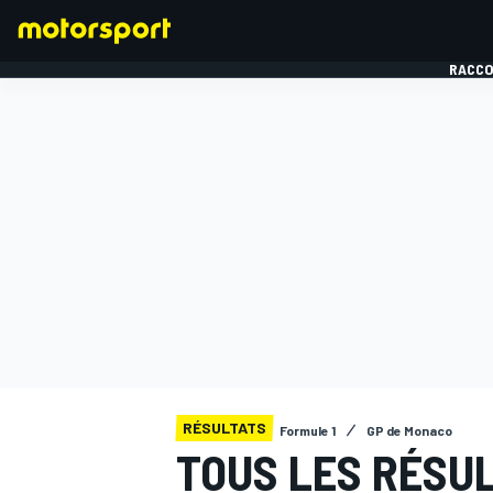
RACCO
FORMULE 1
RÉSULTATS
Formule 1
GP de Monaco
TOUS LES RÉSU