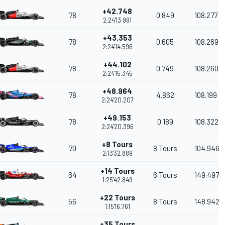
+42.748
78
0.849
108.277
2:24'13.991
+43.353
78
0.605
108.269
2:24'14.596
+44.102
78
0.749
108.260
2:24'15.345
+48.964
78
4.862
108.199
2:24'20.207
+49.153
78
0.189
108.322
2:24'20.396
+8 Tours
70
8 Tours
104.946
2:13'32.889
+14 Tours
64
6 Tours
149.497
1:25'42.849
+22 Tours
56
8 Tours
148.942
1:15'16.761
+35 Tours