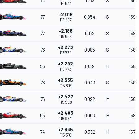
74
1.162
S
160.
1'14.643
+2.016
77
0.854
S
159.1
1'15.497
+2.188
77
0.172
S
158.
1'15.669
+2.273
76
0.085
S
158.
1'15.754
+2.292
56
0.019
H
158.
1'15.773
+2.335
76
0.043
S
158.
1'15.816
+2.427
76
0.092
M
158.
1'15.908
+2.483
53
0.056
H
158.
1'15.964
+2.835
74
0.352
H
157.4
1'16.316