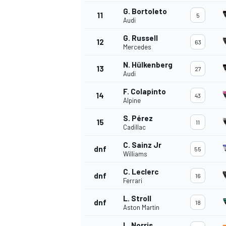
G. Bortoleto
11
5
Audi
G. Russell
12
63
Mercedes
N. Hülkenberg
13
27
Audi
F. Colapinto
14
43
Alpine
S. Pérez
15
11
Cadillac
C. Sainz Jr
dnf
55
Williams
C. Leclerc
dnf
16
Ferrari
L. Stroll
dnf
18
Aston Martin
L. Norris