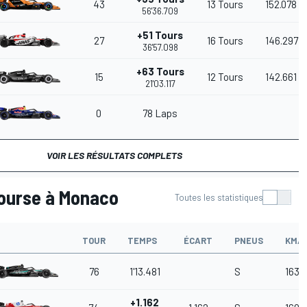
43
13 Tours
152.078
56'36.709
+51 Tours
27
16 Tours
146.297
36'57.098
+63 Tours
15
12 Tours
142.661
21'03.117
0
78 Laps
VOIR LES RÉSULTATS COMPLETS
course à Monaco
Toutes les statistiques
TOUR
TEMPS
ÉCART
PNEUS
KM/
76
1'13.481
S
163.
+1.162