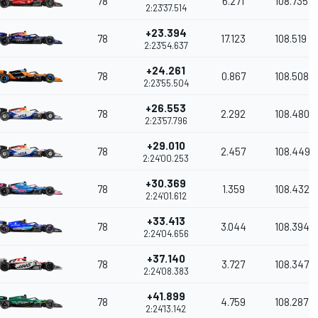
78
6.271
108.735
2:23'37.514
+23.394
78
17.123
108.519
2:23'54.637
+24.261
78
0.867
108.508
2:23'55.504
+26.553
78
2.292
108.480
2:23'57.796
+29.010
78
2.457
108.449
2:24'00.253
+30.369
78
1.359
108.432
2:24'01.612
+33.413
78
3.044
108.394
2:24'04.656
+37.140
78
3.727
108.347
2:24'08.383
+41.899
78
4.759
108.287
2:24'13.142