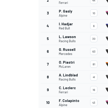
2
44
Ferrari
P. Gasly
3
10
Alpine
I. Hadjar
4
6
Red Bull
L. Lawson
5
30
Racing Bulls
G. Russell
6
63
Mercedes
O. Piastri
7
81
McLaren
A. Lindblad
8
41
Racing Bulls
C. Leclerc
9
16
Ferrari
F. Colapinto
10
43
Alpine