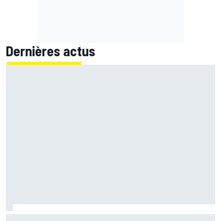
Dernières actus
Bagnaia : "Álex Márquez est devenu le pilote de référence