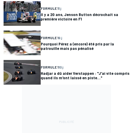
FORMULE 1
1 j
Il y a 20 ans, Jenson Button décrochait sa
première victoire en F1
FORMULE 1
9 j
Pourquoi Pérez a (encore) été pris par la
patrouille mais pas pénalisé
FORMULE 1
10 j
Hadjar a dû aider Verstappen : "J'ai vite compris
quand ils m'ont laissé en piste..."