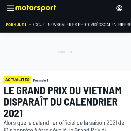
FORMULE 1
ACCUEIL
NEWS
GALERIES PHOTO
VIDÉOS
CALENDRIER
R
ACTUALITÉS
Formule 1
LE GRAND PRIX DU VIETNAM
DISPARAÎT DU CALENDRIER
2021
Alors que le calendrier officiel de la saison 2021 de
F1 s'apprête à être dévoilé, le Grand Prix du