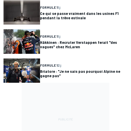
FORMULE 1
1 j
Ce qui se passe vraiment dans les usines F1
pendant la trêve estivale
FORMULE 1
1 j
Häkkinen : Recruter Verstappen ferait "des
vagues" chez McLaren
FORMULE 1
2 j
Briatore : "Je ne sais pas pourquoi Alpine ne
gagne pas"