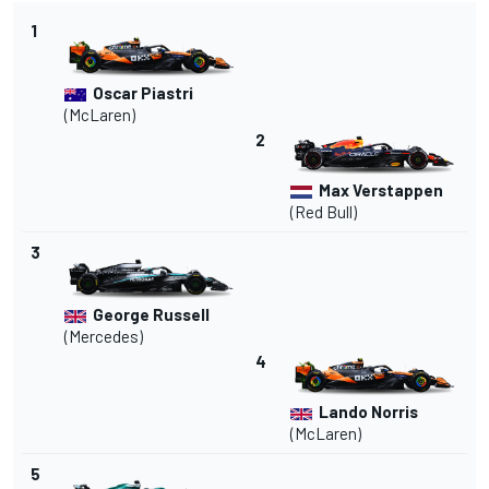
1
Oscar Piastri
(McLaren)
2
Max Verstappen
(Red Bull)
3
George Russell
(Mercedes)
4
Lando Norris
(McLaren)
5