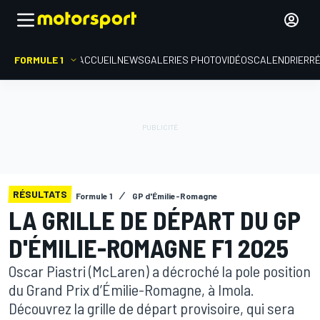
FORMULE 1
ACCUEIL
NEWS
GALERIES PHOTO
VIDÉOS
CALENDRIER
R
RÉSULTATS
Formule 1
GP d'Émilie-Romagne
LA GRILLE DE DÉPART DU GP
D'ÉMILIE-ROMAGNE F1 2025
Oscar Piastri (McLaren) a décroché la pole position
du Grand Prix d’Émilie-Romagne, à Imola.
Découvrez la grille de départ provisoire, qui sera