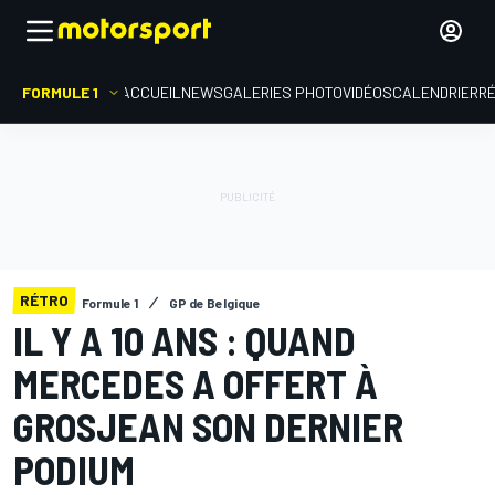
FORMULE 1
ACCUEIL
NEWS
GALERIES PHOTO
VIDÉOS
CALENDRIER
R
RÉTRO
Formule 1
GP de Belgique
IL Y A 10 ANS : QUAND
MERCEDES A OFFERT À
GROSJEAN SON DERNIER
PODIUM