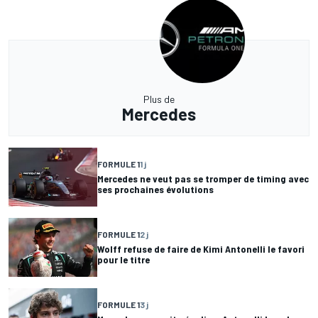
Plus de
Mercedes
FORMULE 1
1 j
Mercedes ne veut pas se tromper de timing avec
ses prochaines évolutions
FORMULE 1
2 j
Wolff refuse de faire de Kimi Antonelli le favori
pour le titre
FORMULE 1
3 j