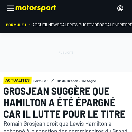
FORMULE 1
ACCUEIL
NEWS
GALERIES PHOTO
VIDÉOS
CALENDRIER
R
ACTUALITÉS
Formule 1
GP de Grande-Bretagne
GROSJEAN SUGGÈRE QUE
HAMILTON A ÉTÉ ÉPARGNÉ
CAR IL LUTTE POUR LE TITRE
Romain Grosjean croit que Lewis Hamilton a
échappé à la sanction des commissaires du Grand