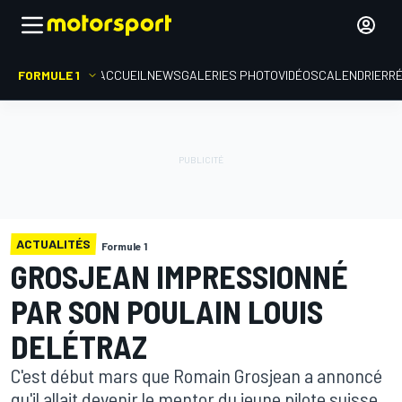
FORMULE 1
ACCUEIL
NEWS
GALERIES PHOTO
VIDÉOS
CALENDRIER
R
ACTUALITÉS
Formule 1
GROSJEAN IMPRESSIONNÉ
PAR SON POULAIN LOUIS
DELÉTRAZ
C'est début mars que Romain Grosjean a annoncé
qu'il allait devenir le mentor du jeune pilote suisse