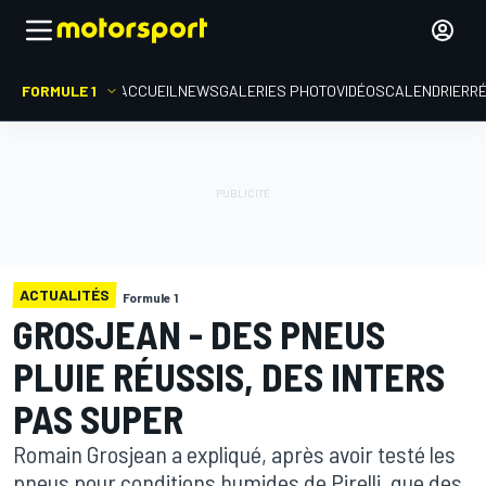
FORMULE 1
ACCUEIL
NEWS
GALERIES PHOTO
VIDÉOS
CALENDRIER
R
ACTUALITÉS
Formule 1
GROSJEAN - DES PNEUS
PLUIE RÉUSSIS, DES INTERS
PAS SUPER
Romain Grosjean a expliqué, après avoir testé les
pneus pour conditions humides de Pirelli, que des