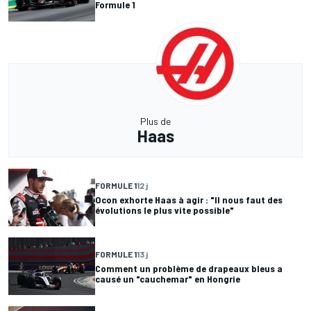
Formule 1
Plus de
Haas
FORMULE 1
12 j
Ocon exhorte Haas à agir : "Il nous faut des
évolutions le plus vite possible"
FORMULE 1
13 j
Comment un problème de drapeaux bleus a
causé un "cauchemar" en Hongrie