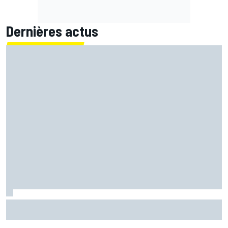
Dernières actus
Quartararo pénalisé à cause d'un souci pour surveiller la
pression !