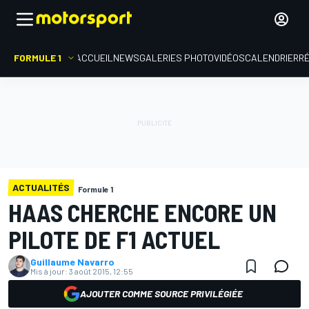
FORMULE 1
ACCUEIL
NEWS
GALERIES PHOTO
VIDÉOS
CALENDRIER
R
ACTUALITÉS
Formule 1
HAAS CHERCHE ENCORE UN
PILOTE DE F1 ACTUEL
Guillaume Navarro
Mis à jour:
3 août 2015, 12:55
AJOUTER COMME SOURCE PRIVILÉGIÉE