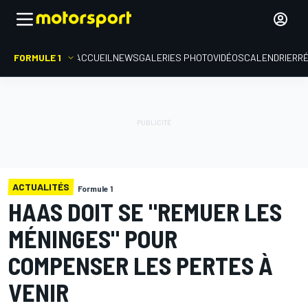
FORMULE 1
ACCUEIL
NEWS
GALERIES PHOTO
VIDÉOS
CALENDRIER
R
ACTUALITÉS
Formule 1
HAAS DOIT SE "REMUER LES
MÉNINGES" POUR
COMPENSER LES PERTES À
VENIR