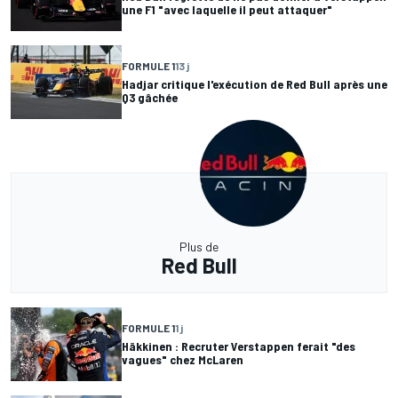
une F1 "avec laquelle il peut attaquer"
FORMULE 1
13 j
Hadjar critique l'exécution de Red Bull après une
Q3 gâchée
Plus de
Red Bull
FORMULE 1
1 j
Häkkinen : Recruter Verstappen ferait "des
vagues" chez McLaren