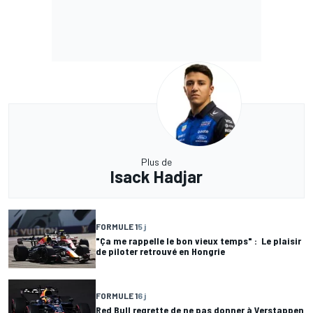
Plus de
Isack Hadjar
FORMULE 1
5 j
"Ça me rappelle le bon vieux temps" : Le plaisir
de piloter retrouvé en Hongrie
FORMULE 1
6 j
Red Bull regrette de ne pas donner à Verstappen