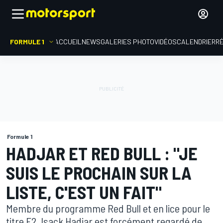
FORMULE 1
ACCUEIL
NEWS
GALERIES PHOTO
VIDÉOS
CALENDRIER
R
Formule 1
HADJAR ET RED BULL : "JE
SUIS LE PROCHAIN SUR LA
LISTE, C'EST UN FAIT"
Membre du programme Red Bull et en lice pour le
titre F2, Isack Hadjar est forcément regardé de