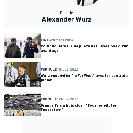
Plus de
Alexander Wurz
FIA F3
28 mars 2023
Pourquoi être fils de pilote de F1 n'est pas qu'un
avantage
FORMULE 1
16 oct. 2022
Wurz veut éviter "le Far West" avec les contrats
junior
FORMULE 1
24 mai 2020
Grands Prix à huis clos : "Tous les pilotes
l'acceptent"