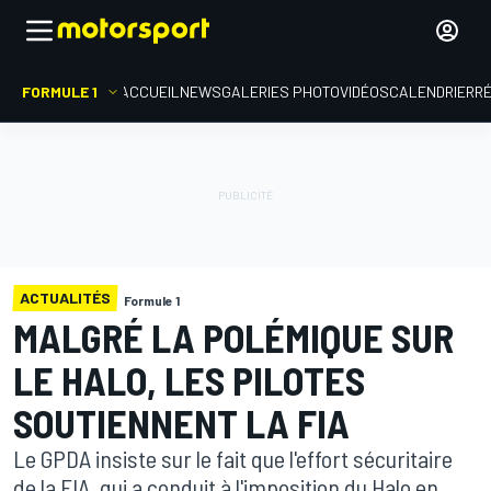
FORMULE 1
ACCUEIL
NEWS
GALERIES PHOTO
VIDÉOS
CALENDRIER
R
ACTUALITÉS
Formule 1
MALGRÉ LA POLÉMIQUE SUR
LE HALO, LES PILOTES
SOUTIENNENT LA FIA
Le GPDA insiste sur le fait que l'effort sécuritaire
de la FIA, qui a conduit à l'imposition du Halo en