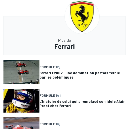
Plus de
Ferrari
FORMULE 1
2 j
Ferrari F2002 : une domination parfois ternie
par les polémiques
FORMULE 1
4 j
L'histoire de celui qui a remplacé son idole Alain
Prost chez Ferrari
FORMULE 1
6 j