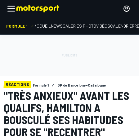
FORMULE 1
ACCUEIL
NEWS
GALERIES PHOTO
VIDÉOS
CALENDRIER
R
RÉACTIONS
Formule 1
GP de Barcelone-Catalogne
"TRÈS ANXIEUX" AVANT LES
QUALIFS, HAMILTON A
BOUSCULÉ SES HABITUDES
POUR SE "RECENTRER"