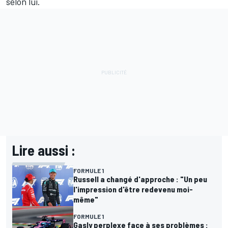
selon lui.
Lire aussi :
FORMULE 1
Russell a changé d'approche : "Un peu
l'impression d'être redevenu moi-
même"
FORMULE 1
Gasly perplexe face à ses problèmes :