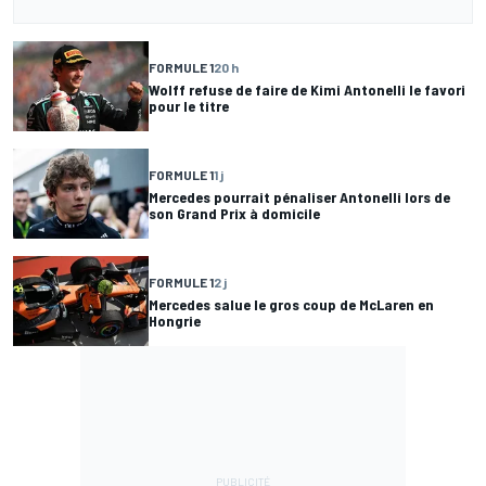
FORMULE 1
20 h
Wolff refuse de faire de Kimi Antonelli le favori
pour le titre
FORMULE 1
1 j
Mercedes pourrait pénaliser Antonelli lors de
son Grand Prix à domicile
FORMULE 1
2 j
Mercedes salue le gros coup de McLaren en
Hongrie