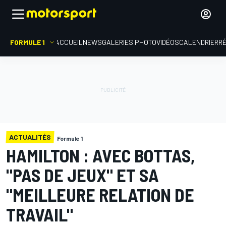
FORMULE 1
ACCUEIL
NEWS
GALERIES PHOTO
VIDÉOS
CALENDRIER
R
ACTUALITÉS
Formule 1
HAMILTON : AVEC BOTTAS,
"PAS DE JEUX" ET SA
"MEILLEURE RELATION DE
TRAVAIL"