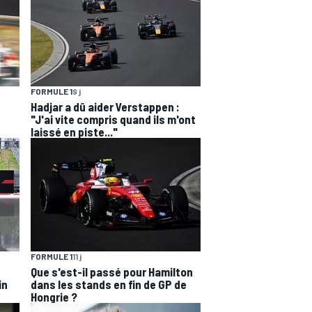
FORMULE 1
9 j
Hadjar a dû aider Verstappen :
"J'ai vite compris quand ils m'ont
laissé en piste..."
FORMULE 1
11 j
Que s'est-il passé pour Hamilton
in
dans les stands en fin de GP de
Hongrie ?