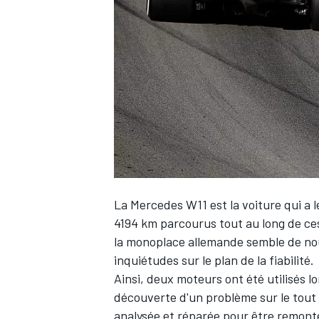
WRC
La Mercedes W11 est la voiture qui a l
4194 km parcourus tout au long de ces
la monoplace allemande semble de nou
WEC
inquiétudes sur le plan de la fiabilité.
Ainsi, deux moteurs ont été utilisés lo
découverte d'un problème sur le tout 
analysée et réparée pour être remonté