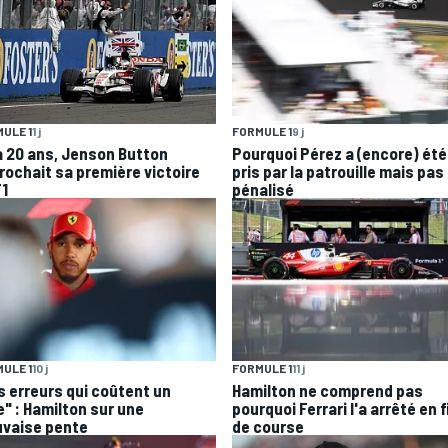
ULE 1
1 j
FORMULE 1
9 j
 a 20 ans, Jenson Button
Pourquoi Pérez a (encore) été
rochait sa première victoire
pris par la patrouille mais pas
F1
pénalisé
ULE 1
10 j
FORMULE 1
11 j
s erreurs qui coûtent un
Hamilton ne comprend pas
e" : Hamilton sur une
pourquoi Ferrari l'a arrêté en f
vaise pente
de course