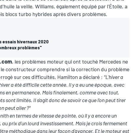
huile la veille. Williams, également équipé par l'Étoile, a
rois blocs turbo hybrides après divers problèmes.
es essais hivernaux 2020
nombreux problèmes"
t.com
, les problèmes moteur qui ont touché Mercedes ne
r le constructeur comprendre si la correction du problème
terrogé sur ces difficultés, Hamilton a déclaré :
"L'hiver a
l'hiver a été difficile cette année. Il y a eu une époque, avec
ains en permanence. Mais finalement, comme avec tout,
 sont limités. Il s'agit donc de savoir ce que l'on peut tirer
n peut aller ?"
th en termes de vitesse de pointe, où il y a encore un
, au prix d'un lourd investissement. Mais je crois fermement
r être méthodique dans leur façon d'avancer. Et le moteur est