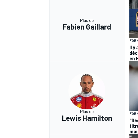
Plus de
Fabien Gaillard
FORM
Il y
déc
en 
Plus de
FORM
Lewis Hamilton
"De
titr
mau