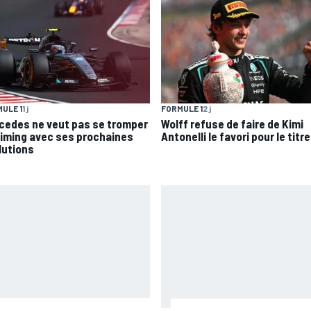
ULE 1
1 j
FORMULE 1
2 j
cedes ne veut pas se tromper
Wolff refuse de faire de Kimi
timing avec ses prochaines
Antonelli le favori pour le titre
lutions