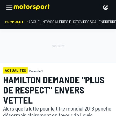
FORMULE 1
ACCUEIL
NEWS
GALERIES PHOTO
VIDÉOS
CALENDRIER
R
ACTUALITÉS
Formule 1
HAMILTON DEMANDE "PLUS
DE RESPECT" ENVERS
VETTEL
Alors que la lutte pour le titre mondial 2018 penche
désormais clairement en faveur de Lewis