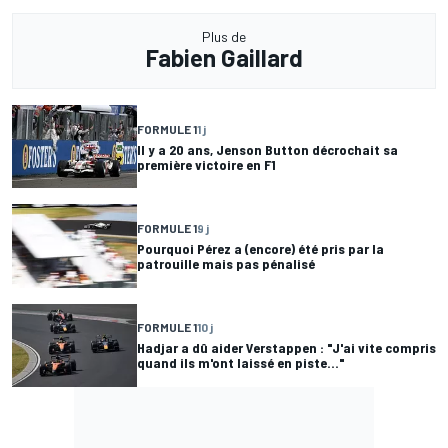
Plus de
Fabien Gaillard
FORMULE 1
1 j
Il y a 20 ans, Jenson Button décrochait sa
première victoire en F1
FORMULE 1
9 j
Pourquoi Pérez a (encore) été pris par la
patrouille mais pas pénalisé
FORMULE 1
10 j
Hadjar a dû aider Verstappen : "J'ai vite compris
quand ils m'ont laissé en piste..."