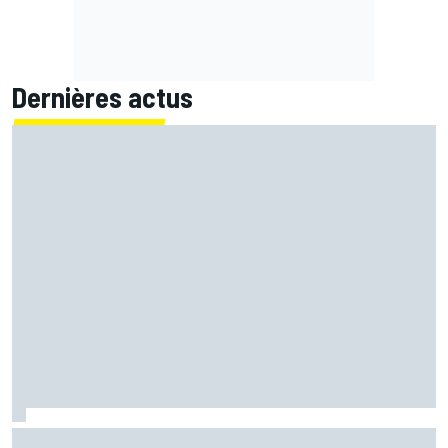
Dernières actus
Bagnaia : "Álex Márquez est devenu le pilote de référence