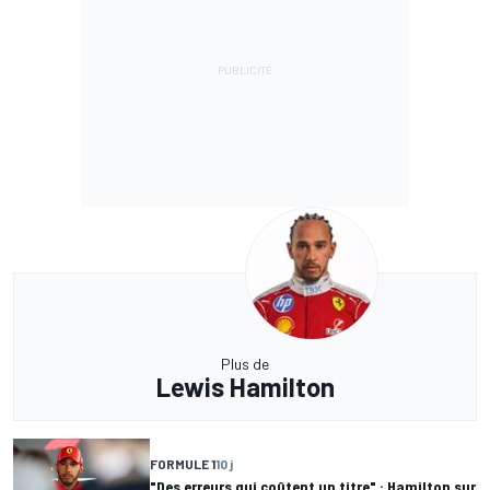
Plus de
Lewis Hamilton
FORMULE 1
10 j
"Des erreurs qui coûtent un titre" : Hamilton sur