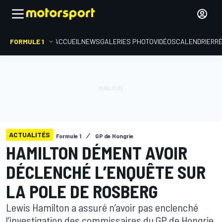
FORMULE 1
ACCUEIL
NEWS
GALERIES PHOTO
VIDÉOS
CALENDRIER
R
ACTUALITÉS
Formule 1
GP de Hongrie
HAMILTON DÉMENT AVOIR
DÉCLENCHÉ L’ENQUÊTE SUR
LA POLE DE ROSBERG
Lewis Hamilton a assuré n’avoir pas enclenché
l’investigation des commissaires du GP de Hongrie