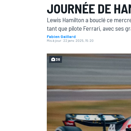
JOURNÉE DE HA
Lewis Hamilton a bouclé ce mercre
tant que pilote Ferrari, avec ses g
Fabien Gaillard
Mis à jour:
22 janv. 2025, 15:20
MOTOGP
36