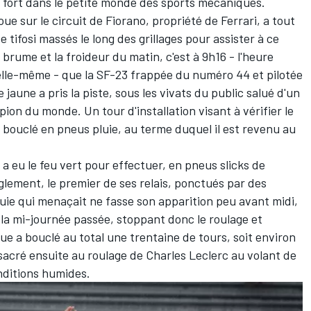
t fort dans le petite monde des sports mécaniques.
ue sur le circuit de Fiorano, propriété de Ferrari, a tout
 tifosi massés le long des grillages pour assister à ce
 brume et la froideur du matin, c'est à 9h16 - l'heure
 elle-même - que la SF-23 frappée du numéro 44 et pilotée
aune a pris la piste, sous les vivats du public salué d'un
ion du monde. Un tour d'installation visant à vérifier le
bouclé en pneus pluie, au terme duquel il est revenu au
a eu le feu vert pour effectuer, en pneus slicks de
lement, le premier de ses relais, ponctués par des
luie qui menaçait ne fasse son apparition peu avant midi,
 la mi-journée passée, stoppant donc le roulage et
ue a bouclé au total une trentaine de tours, soit environ
nsacré ensuite au roulage de
Charles Leclerc
au volant de
nditions humides.