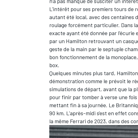
n'a pas manqué de susciter un intérê
L'intérêt pour ses premiers tours de ro
autant été local, avec des centaines de
roulage forcément particulier. Dans la
exacte ayant été donnée par l'écurie
par un Hamilton retrouvant un casque j
geste de la main par le septuple champ
bon fonctionnement de la monoplace, 
box.
Quelques minutes plus tard, Hamilton 
démonstration comme le prévoit le règ
simulations de départ, avant que la p
pour finir par tomber à verse une fois
mettant fin à sa journée. Le Britanniq
90 km. L'après-midi s'est en effet co
la même Ferrari de 2023, dans des co