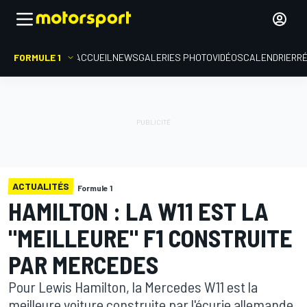
FORMULE 1
ACCUEIL
NEWS
GALERIES PHOTO
VIDÉOS
CALENDRIER
R
ACTUALITÉS
Formule 1
HAMILTON : LA W11 EST LA
"MEILLEURE" F1 CONSTRUITE
PAR MERCEDES
Pour Lewis Hamilton, la Mercedes W11 est la
meilleure voiture construite par l'écurie allemande