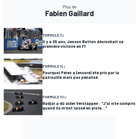
Plus de
Fabien Gaillard
FORMULE 1
1 j
Il y a 20 ans, Jenson Button décrochait sa
première victoire en F1
FORMULE 1
9 j
Pourquoi Pérez a (encore) été pris par la
patrouille mais pas pénalisé
FORMULE 1
10 j
Hadjar a dû aider Verstappen : "J'ai vite compris
quand ils m'ont laissé en piste..."