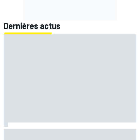
Dernières actus
Quartararo perdu : "L'impression de monter sur la moto
pour la première fois"