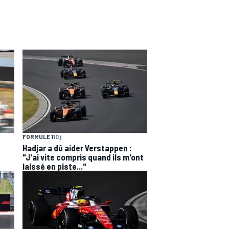
FORMULE 1
10 j
Hadjar a dû aider Verstappen :
"J'ai vite compris quand ils m'ont
laissé en piste..."