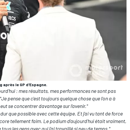
g après le GP d'Espagne.
jourd'hui : mes résultats, mes performances ne sont pas
"Je pense que c'est toujours quelque chose que l'on a à
n peut se concentrer davantage sur l'avenir."
i dur que possible avec cette équipe. Et j'ai vu tant de force
ncore tellement faim. Le podium d'aujourd'hui était vraiment,
 tous les gens avec qui j'ai travaillé si peu de temps."