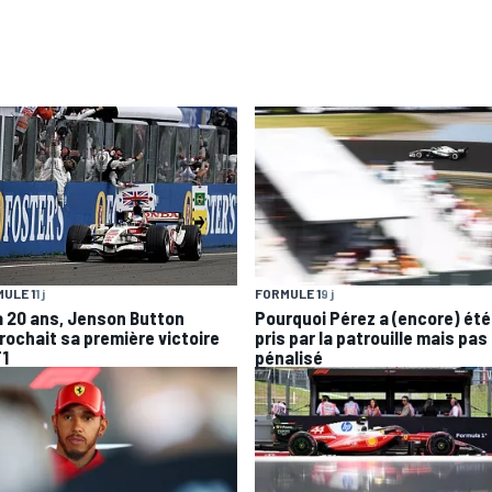
ULE 1
1 j
FORMULE 1
9 j
 a 20 ans, Jenson Button
Pourquoi Pérez a (encore) été
rochait sa première victoire
pris par la patrouille mais pas
F1
pénalisé