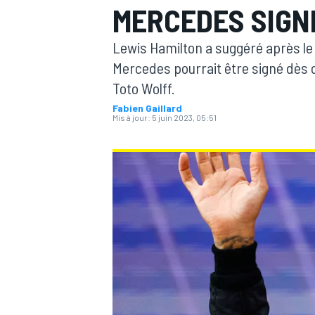
MERCEDES SIGNÉ
Lewis Hamilton a suggéré après l
Mercedes pourrait être signé dès c
Toto Wolff.
Fabien Gaillard
MOTOGP
Mis à jour:
5 juin 2023, 05:51