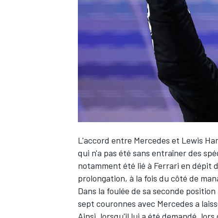
WRC
L'accord entre
Mercedes
et
Lewis Ha
qui n'a pas été sans entraîner des spé
notamment été lié à
Ferrari
en dépit d
WEC
prolongation, à la fois du côté de man
Dans la foulée de sa seconde position 
sept couronnes avec Mercedes a laiss
Ainsi, lorsqu'il lui a été demandé, lor