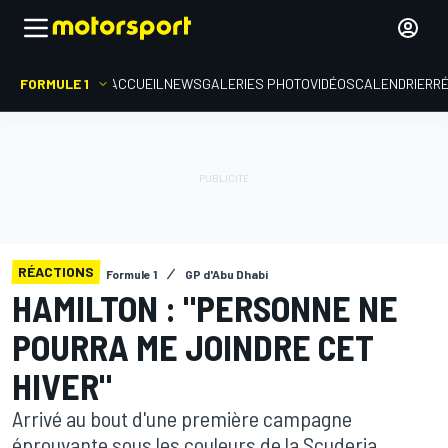
FORMULE 1
ACCUEIL
NEWS
GALERIES PHOTO
VIDÉOS
CALENDRIER
R
RÉACTIONS
Formule 1
GP d'Abu Dhabi
HAMILTON : "PERSONNE NE
POURRA ME JOINDRE CET
HIVER"
Arrivé au bout d'une première campagne
éprouvante sous les couleurs de la Scuderia