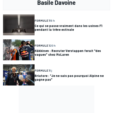
Basile Davoine
FORMULE 1
19 h
Ce qui se passe vraiment dans les usines F1
pendant la trêve estivale
FORMULE 1
20 h
Häkkinen : Recruter Verstappen ferait "des
vagues" chez McLaren
FORMULE 1
1 j
Briatore : "Je ne sais pas pourquoi Alpine ne
gagne pas"