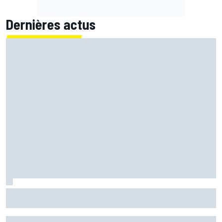
Dernières actus
Bagnaia : "Álex Márquez est devenu le pilote de référence
chez Ducati"