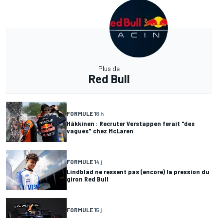
Plus de
Red Bull
FORMULE 1
6 h
Häkkinen : Recruter Verstappen ferait "des
vagues" chez McLaren
FORMULE 1
4 j
Lindblad ne ressent pas (encore) la pression du
giron Red Bull
FORMULE 1
5 j