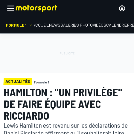
FORMULE 1
ACCUEIL
NEWS
GALERIES PHOTO
VIDÉOS
CALENDRIER
R
ACTUALITÉS
Formule 1
HAMILTON : "UN PRIVILÈGE"
DE FAIRE ÉQUIPE AVEC
RICCIARDO
Lewis Hamilton est revenu sur les déclarations de
Daniel Ricciardo affirmant qu'il souhaiterait faire