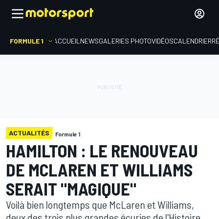
FORMULE 1
ACCUEIL
NEWS
GALERIES PHOTO
VIDÉOS
CALENDRIER
R
ACTUALITÉS
Formule 1
HAMILTON : LE RENOUVEAU
DE MCLAREN ET WILLIAMS
SERAIT "MAGIQUE"
Voilà bien longtemps que McLaren et Williams,
deux des trois plus grandes écuries de l'Histoire