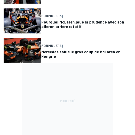
FORMULE 1
3 j
Pourquoi McLaren joue la prudence avec son
aileron arrière rotatif
FORMULE 1
5 j
Mercedes salue le gros coup de McLaren en
Hongrie