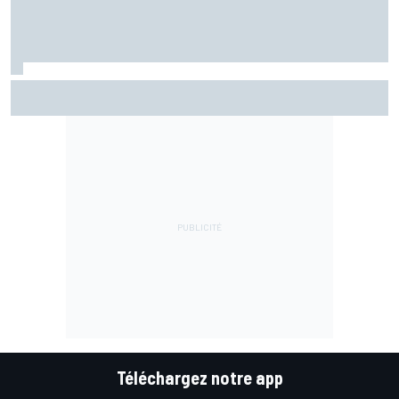
Championnat - Martín fait la bonne opération, Marc
Márquez quitte le top 3
Téléchargez notre app