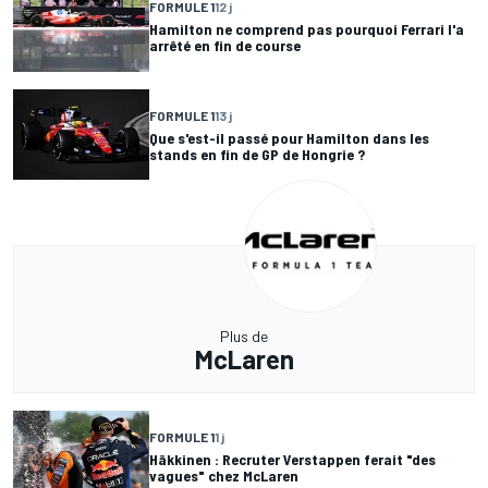
FORMULE 1
12 j
Hamilton ne comprend pas pourquoi Ferrari l'a
arrêté en fin de course
FORMULE 1
13 j
Que s'est-il passé pour Hamilton dans les
stands en fin de GP de Hongrie ?
Plus de
McLaren
FORMULE 1
1 j
Häkkinen : Recruter Verstappen ferait "des
vagues" chez McLaren