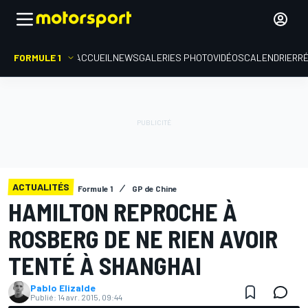
FORMULE 1
ACCUEIL
NEWS
GALERIES PHOTO
VIDÉOS
CALENDRIER
R
ACTUALITÉS
Formule 1
GP de Chine
HAMILTON REPROCHE À
ROSBERG DE NE RIEN AVOIR
TENTÉ À SHANGHAI
Pablo Elizalde
Publié:
14 avr. 2015, 09:44