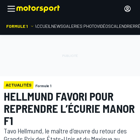
FORMULE 1
ACCUEIL
NEWS
GALERIES PHOTO
VIDÉOS
CALENDRIER
R
ACTUALITÉS
Formule 1
HELLMUND FAVORI POUR
REPRENDRE L’ÉCURIE MANOR
F1
Tavo Hellmund, le maître d’œuvre du retour des
Grands Prix des États-Unis et du Mexique au