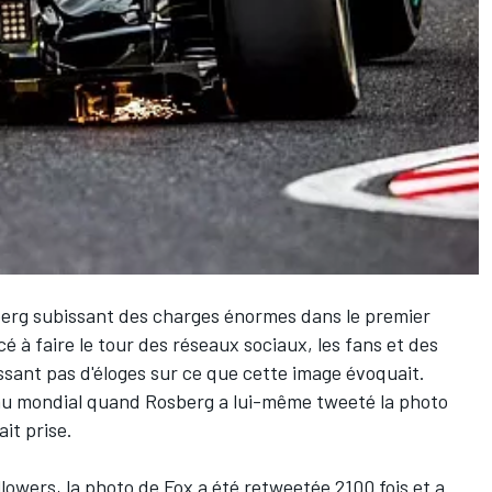
berg
subissant des charges énormes dans le premier
 à faire le tour des réseaux sociaux, les fans et des
issant pas d'éloges sur ce que cette image évoquait.
nu mondial quand Rosberg a lui-même tweeté la photo
it prise.
llowers, la photo de Fox a été retweetée 2100 fois et a