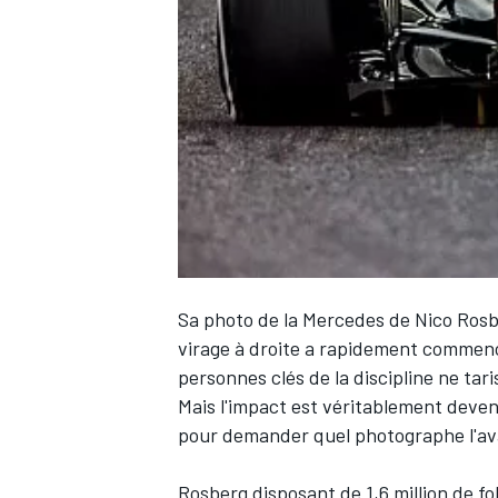
WRC
Sa photo de la Mercedes de
Nico Ros
virage à droite a rapidement commencé
personnes clés de la discipline ne tar
WEC
Mais l'impact est véritablement deve
pour demander quel photographe l'ava
Rosberg disposant de 1,6 million de fo