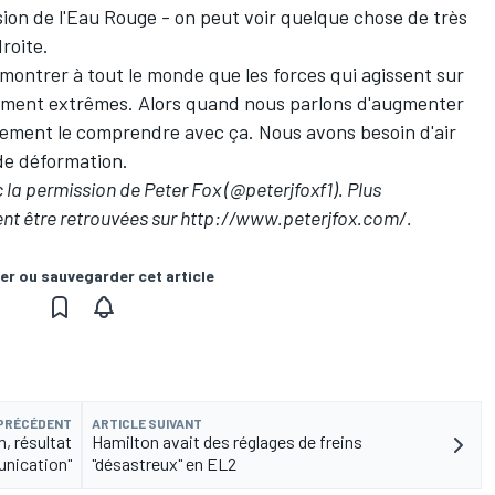
ion de l'Eau Rouge - on peut voir quelque chose de très
droite.
ontrer à tout le monde que les forces qui agissent sur
aiment extrêmes. Alors quand nous parlons d'augmenter
cilement le comprendre avec ça. Nous avons besoin d'air
de déformation.
 la permission de Peter Fox (
@peterjfoxf1
). Plus
ent être retrouvées sur
http://www.peterjfox.com/
.
er ou sauvegarder cet article
 PRÉCÉDENT
ARTICLE SUIVANT
, résultat
Hamilton avait des réglages de freins
nication"
"désastreux" en EL2