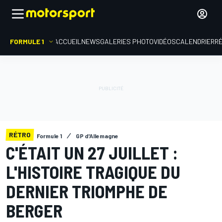
FORMULE 1
ACCUEIL
NEWS
GALERIES PHOTO
VIDÉOS
CALENDRIER
R
RÉTRO
Formule 1
GP d'Allemagne
C'ÉTAIT UN 27 JUILLET :
L'HISTOIRE TRAGIQUE DU
DERNIER TRIOMPHE DE
BERGER