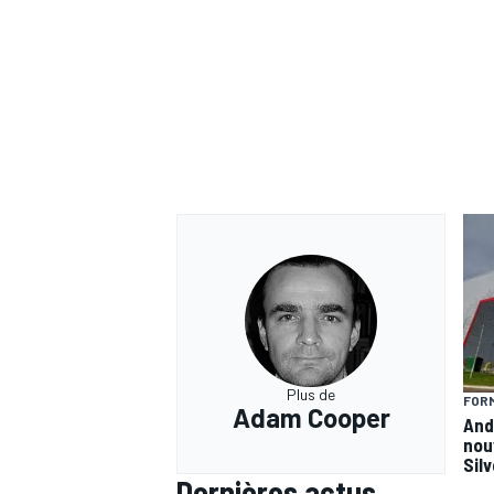
Plus de
FORM
Adam Cooper
And
nou
Sil
Dernières actus