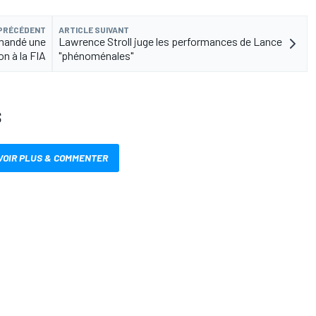
 PRÉCÉDENT
ARTICLE SUIVANT
emandé une
Lawrence Stroll juge les performances de Lance
on à la FIA
"phénoménales"
S
VOIR PLUS & COMMENTER