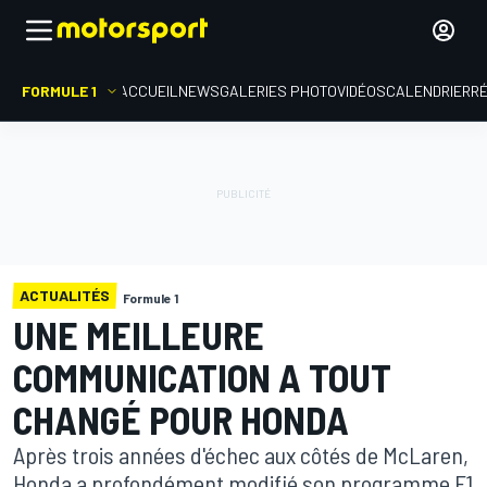
FORMULE 1
ACCUEIL
NEWS
GALERIES PHOTO
VIDÉOS
CALENDRIER
R
ACTUALITÉS
Formule 1
UNE MEILLEURE
COMMUNICATION A TOUT
CHANGÉ POUR HONDA
Après trois années d'échec aux côtés de McLaren,
Honda a profondément modifié son programme F1