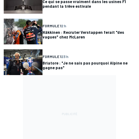
Ce qui se passe vraiment dans les usines F1
pendant la trêve estivale
FORMULE 1
2 h
Häkkinen : Recruter Verstappen ferait "des
vagues" chez McLaren
FORMULE 1
23 h
Briatore : "Je ne sais pas pourquoi Alpine ne
gagne pas"