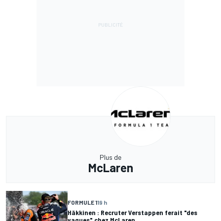
Plus de
McLaren
FORMULE 1
19 h
Häkkinen : Recruter Verstappen ferait "des
vagues" chez McLaren