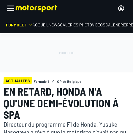
FORMULE 1
ACCUEIL
NEWS
GALERIES PHOTO
VIDÉOS
CALENDRIER
R
ACTUALITÉS
Formule 1
GP de Belgique
EN RETARD, HONDA N'A
QU'UNE DEMI-ÉVOLUTION À
SPA
Directeur du programme F1 de Honda, Yusuke
Hasegawa a révélé que le motoriste n'avait pas pu