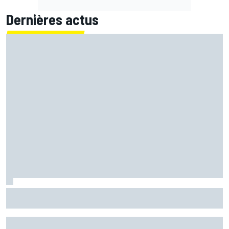
Dernières actus
Bagnaia : "Álex Márquez est devenu le pilote de référence
chez Ducati"