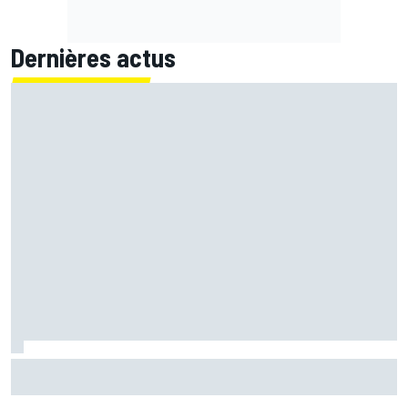
Dernières actus
Quartararo pénalisé à cause d'un souci pour surveiller la
pression !