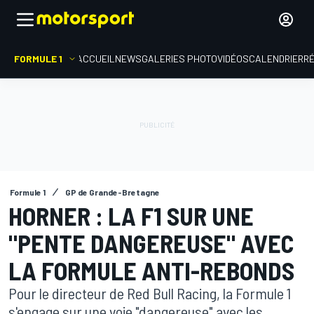
FORMULE 1
ACCUEIL
NEWS
GALERIES PHOTO
VIDÉOS
CALENDRIER
R
Formule 1
GP de Grande-Bretagne
HORNER : LA F1 SUR UNE
"PENTE DANGEREUSE" AVEC
LA FORMULE ANTI-REBONDS
Pour le directeur de Red Bull Racing, la Formule 1
s'engage sur une voie "dangereuse" avec les