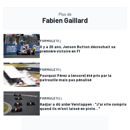
Plus de
Fabien Gaillard
FORMULE 1
3 j
Il y a 20 ans, Jenson Button décrochait sa
première victoire en F1
FORMULE 1
11 j
Pourquoi Pérez a (encore) été pris par la
patrouille mais pas pénalisé
FORMULE 1
12 j
Hadjar a dû aider Verstappen : "J'ai vite compris
quand ils m'ont laissé en piste..."