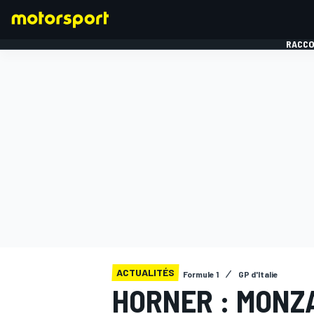
RACCO
FORMULE 1
ACTUALITÉS
Formule 1
GP d'Italie
HORNER : MONZA