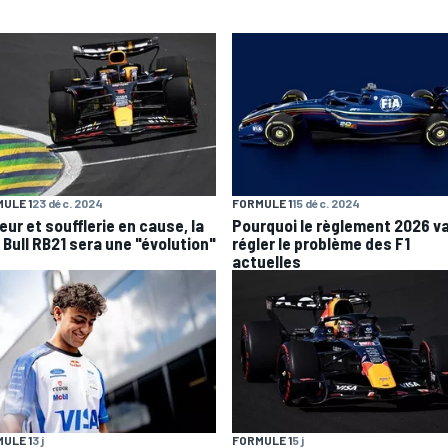
ULE 1
23 déc. 2024
FORMULE 1
15 déc. 2024
eur et soufflerie en cause, la
Pourquoi le règlement 2026 v
 Bull RB21 sera une "évolution"
régler le problème des F1
actuelles
ULE 1
3 j
FORMULE 1
5 j