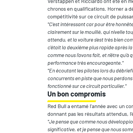
Verstappen
et Ricciardo ont été en m
chronos en qualifications. Horner a déc
compétitivité sur ce circuit de puissa
"C'est intéressant car pour être honnête
clairement sur le mouillé, qui nivelle to
attendu, et la voiture s'est très bien 
c'était la deuxième plus rapide après la 
comme nous l'avons fait, et n'être qu'à 
performance très encourageante."
"En écoutant les pilotes lors du débriefi
concurrents en piste que nous perdons d
fonctionné sur ce circuit particulier."
Un bon compromis
Red Bull a entamé l'année avec un co
donnant pas les résultats attendus, l'
"Je pense que comme nous développions
significative, et je pense que nous s