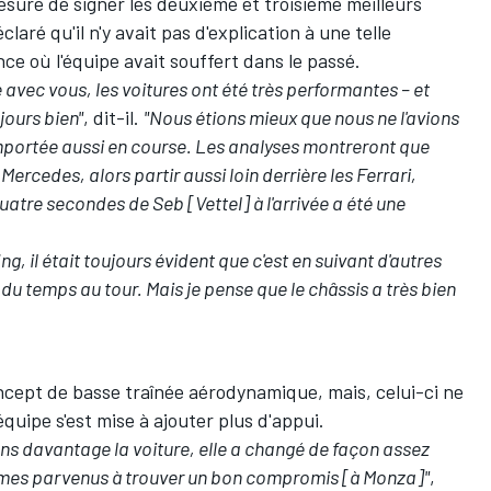
esure de signer les deuxième et troisième meilleurs
laré qu'il n'y avait pas d'explication à une telle
nce où l'équipe avait souffert dans le passé.
 avec vous, les voitures ont été très performantes – et
ujours bien"
, dit-il.
"Nous étions mieux que nous ne l'avions
comportée aussi en course. Les analyses montreront que
Mercedes, alors partir aussi loin derrière les Ferrari,
quatre secondes de Seb [Vettel] à l'arrivée a été une
ng, il était toujours évident que c'est en suivant d'autres
u temps au tour. Mais je pense que le châssis a très bien
ncept de basse traînée aérodynamique, mais, celui-ci ne
équipe s'est mise à ajouter plus d'appui.
 davantage la voiture, elle a changé de façon assez
ommes parvenus à trouver un bon compromis [à Monza]"
,