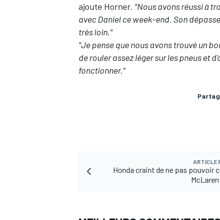
ajoute Horner.
"Nous avons réussi à tr
avec Daniel ce week-end. Son dépassem
très loin."
"Je pense que nous avons trouvé un bon 
de rouler assez léger sur les pneus et d'
AUTRES CHAMPIONNATS
fonctionner."
Partag
ARTICLE
Honda craint de ne pas pouvoir 
McLaren 