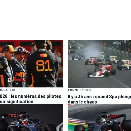
ULE 1
5 m
FORMULE 1
11 m
2026 : les numéros des pilotes
Il y a 35 ans : quand Spa plong
eur signification
dans le chaos