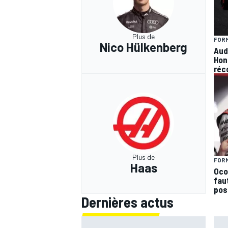
Plus de
FORM
Nico Hülkenberg
Aud
Hon
réc
Plus de
FORM
Haas
Ocon
faut
pos
Dernières actus