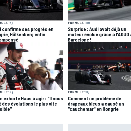
ULE 1
7 j
FORMULE 1
1 m
i confirme ses progrès en
Surprise : Audi avait déjà un
grie, Hülkenberg enfin
moteur évolué grâce à l'ADUO 
ompensé
Barcelone !
ULE 1
9 j
FORMULE 1
11 j
 exhorte Haas à agir : "Il nous
Comment un problème de
 des évolutions le plus vite
drapeaux bleus a causé un
sible"
"cauchemar" en Hongrie