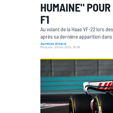
HUMAINE" POUR
F1
Au volant de la Haas VF-22 lors d
après sa dernière apparition dans u
MOTOGP
Aurélien Attard
Mis à jour:
23 nov. 2022, 19:58