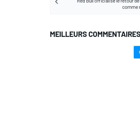
Red Bull officialise le retour d
comme r
MEILLEURS COMMENTAIRE
AUTRES CHAMPIONNATS