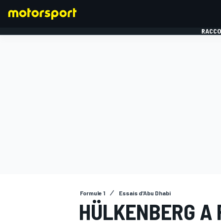
RACCO
FORMULE 1
Formule 1
Essais d'Abu Dhabi
HÜLKENBERG A 