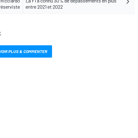
e Ricciardo
La F1 a connu 30% de dépassements en plus
éserviste
entre 2021 et 2022
S
VOIR PLUS & COMMENTER