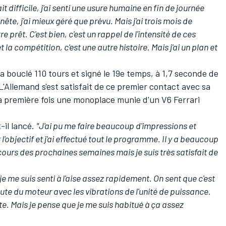
it difficile, j'ai senti une usure humaine en fin de journée
nnête, j'ai mieux géré que prévu. Mais j'ai trois mois de
re prêt.
C'est bien, c'est un rappel de l'intensité de ces
et la compétition, c'est une autre histoire. Mais j'ai un plan et
a bouclé 110 tours et signé le 19e temps, à 1,7 seconde de
 L'Allemand s'est satisfait de ce premier contact avec sa
r la première fois une monoplace munie d'un V6
Ferrari
t-il lancé.
"J'ai pu me faire beaucoup d'impressions et
'objectif et j'ai effectué tout le programme. Il y a beaucoup
ours des prochaines semaines mais je suis très satisfait de
e me suis senti à l'aise assez rapidement. On sent que c'est
oute du moteur avec les vibrations de l'unité de puissance.
e. Mais je pense que je me suis habitué à ça assez