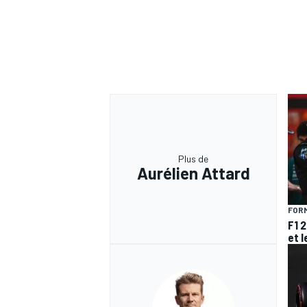
Plus de
Aurélien Attard
FORM
F1 
et l