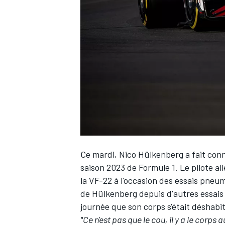
WRC
Ce mardi,
Nico Hülkenberg
a fait con
saison 2023 de Formule 1. Le pilote all
la VF-22 à l'occasion des essais pneum
WEC
de Hülkenberg depuis d'autres essais P
journée que son corps s'était déshabit
"Ce n'est pas que le cou, il y a le corps a