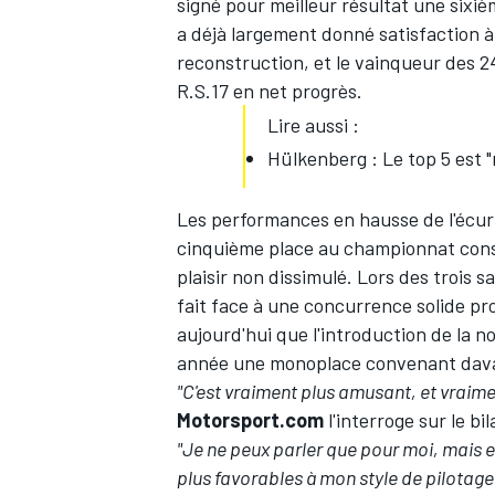
signé pour meilleur résultat une sixiè
a déjà largement donné satisfaction à 
reconstruction, et le vainqueur des 2
R.S.17 en net progrès.
Lire aussi :
Hülkenberg : Le top 5 est "
Les performances en hausse de l'écuri
cinquième place au
championnat con
plaisir non dissimulé. Lors des trois s
fait face à une concurrence solide p
aujourd'hui que l'introduction de la n
année une monoplace convenant davan
"C'est vraiment plus amusant, et vraime
Motorsport.com
l'interroge sur le bi
"Je ne peux parler que pour moi, mais e
plus favorables à mon style de pilotage