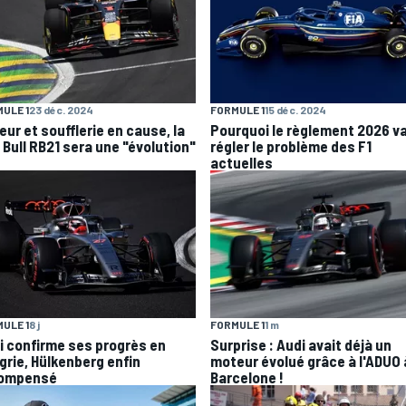
ULE 1
23 déc. 2024
FORMULE 1
15 déc. 2024
eur et soufflerie en cause, la
Pourquoi le règlement 2026 v
 Bull RB21 sera une "évolution"
régler le problème des F1
actuelles
ULE 1
8 j
FORMULE 1
1 m
i confirme ses progrès en
Surprise : Audi avait déjà un
grie, Hülkenberg enfin
moteur évolué grâce à l'ADUO 
ompensé
Barcelone !