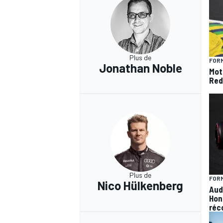
Plus de
FORM
Jonathan Noble
Mot
Red
Plus de
FORM
Nico Hülkenberg
Aud
Hon
réc