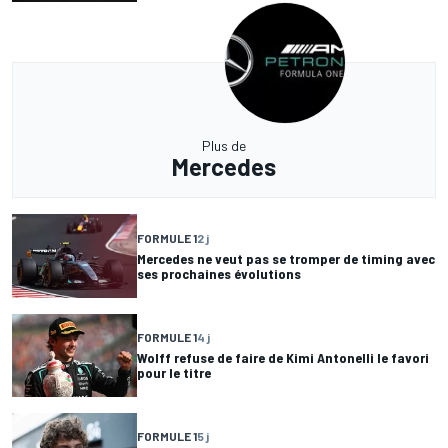
Plus de
Mercedes
FORMULE 1
2 j
Mercedes ne veut pas se tromper de timing avec
ses prochaines évolutions
FORMULE 1
4 j
Wolff refuse de faire de Kimi Antonelli le favori
pour le titre
FORMULE 1
5 j