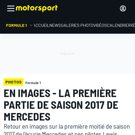
FORMULE 1
ACCUEIL
NEWS
GALERIES PHOTO
VIDÉOS
CALENDRIER
R
PHOTOS
Formule 1
EN IMAGES - LA PREMIÈRE
PARTIE DE SAISON 2017 DE
MERCEDES
Retour en images sur la première moitié de saison
2017 de l'écurie Mercedes et ses pilotes Lewis