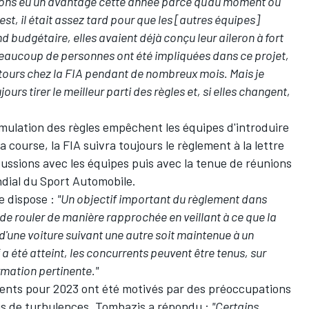
vons eu un avantage cette année parce qu'au moment où
st, il était assez tard pour que les [autres équipes]
d budgétaire, elles avaient déjà conçu leur aileron à fort
Beaucoup de personnes ont été impliquées dans ce projet,
tours chez la FIA pendant de nombreux mois. Mais je
urs tirer le meilleur parti des règles et, si elles changent,
mulation des règles empêchent les équipes d'introduire
la course, la FIA suivra toujours le règlement à la lettre
cussions avec les équipes puis avec la tenue de réunions
ndial du Sport Automobile.
e dispose :
"Un objectif important du règlement dans
s de rouler de manière rapprochée en veillant à ce que la
une voiture suivant une autre soit maintenue à un
 a été atteint, les concurrents peuvent être tenus, sur
rmation pertinente."
ements pour 2023 ont été motivés par des préoccupations
us de turbulences, Tombazis a répondu :
"Certains