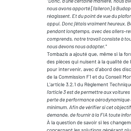
"Donc, d'une certaine manière, nous a
nous avons apporté [l'aileron] à Budape
réagissent. Et du point de vue du plafon
appui. Donc j'étais vraiment heureux. 
pendant longtemps, avec des allers-re
comprends, notre travail consiste à toujo
nous devons nous adapter."
Tombazis a ajouté que, même si la for
des pièces qui nuisent à la qualité de 
pour intervenir, avec d'abord des dis
de la Commission F1 et du Conseil Mo
L'article 3.2.1 du Règlement Techniqu
l'article 3 est de permettre aux voiture
perte de performance aérodynamique d'
minimum. Afin de vérifier si cet objectif
demande, de fournir à la FIA toute info
À la question de savoir si les chang
concernant les solutions générant pl