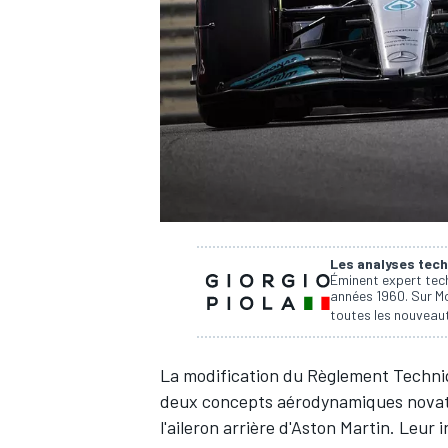
WRC
Les analyses tech
Éminent expert tech
années 1960. Sur Mo
toutes les nouveaut
WEC
La modification du Règlement Techniqu
deux concepts aérodynamiques novateu
l'aileron arrière d'
Aston Martin
. Leur 