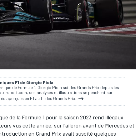
niques F1 de Giorgio Piola
nique de Formule 1, Giorgio Piola suit les Grands Prix depuis les
torsport.com, ses analyses et illustrations se penchent sur
és aperçues en F1 au fil des Grands Prix.
e de la Formule 1 pour la saison 2023 rend illégaux
rs vus cette année, sur l'aileron avant de
Mercedes
et
introduction en Grand Prix avait suscité quelques