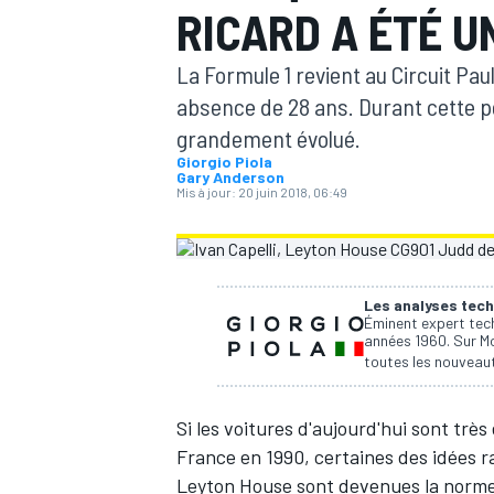
RICARD A ÉTÉ 
La Formule 1 revient au Circuit Pa
absence de 28 ans. Durant cette pé
grandement évolué.
Giorgio Piola
MOTOGP
Gary Anderson
Mis à jour:
20 juin 2018, 06:49
Les analyses tech
Éminent expert tech
années 1960. Sur Mo
toutes les nouveaut
Si les voitures d'aujourd'hui sont très
France en 1990, certaines des idées rad
Leyton House sont devenues la norme 