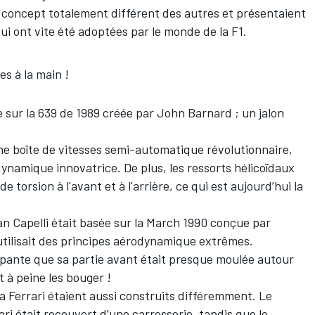
concept totalement différent des autres et présentaient
ui ont vite été adoptées par le monde de la F1.
es à la main !
 sur la 639 de 1989 créée par John Barnard ; un jalon
ne boîte de vitesses semi-automatique révolutionnaire,
dynamique innovatrice. De plus, les ressorts hélicoïdaux
 torsion à l'avant et à l'arrière, ce qui est aujourd’hui la
an Capelli
était basée sur la March 1990 conçue par
utilisait des principes aérodynamique extrêmes.
ppante que sa partie avant était presque moulée autour
t à peine les bouger !
la Ferrari étaient aussi construits différemment. Le
ari était recouvert d’une carrosserie, tandis que le