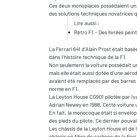
Ces deux monoplaces possédaient un 
des solutions techniques novatrices q
WRC
Lire aussi :
Rétro F1 - Des livrées peint
La Ferrari 641 d'
Alain Prost
était basée
dans l'histoire technique de la F1.
Non seulement la voiture possédait u
mais elle était aussi dotée d’une aéro
avaient été remplacés par des barres de
norme en F1.
La Leyton House CG901 pilotée par
Iv
Adrian Newey en 1988. Cette voiture 
WEC
En fait, la monocoque était si envelo
des pieds du pilote. Ce dernier pouvai
Les châssis de la Leyton House et de 
châssis en fibre de carbone de la Ferr