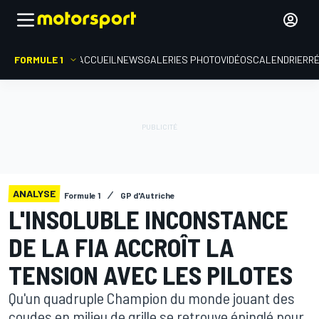
FORMULE 1
ACCUEIL
NEWS
GALERIES PHOTO
VIDÉOS
CALENDRIER
R
ANALYSE
Formule 1
GP d'Autriche
L'INSOLUBLE INCONSTANCE
DE LA FIA ACCROÎT LA
TENSION AVEC LES PILOTES
Qu'un quadruple Champion du monde jouant des
coudes en milieu de grille se retrouve épinglé pour