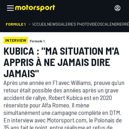
FORMULE 1
ACCUEIL
NEWS
GALERIES PHOTO
VIDÉOS
CALENDRIER
R
INTERVIEW
Formule 1
KUBICA : "MA SITUATION M'A
APPRIS À NE JAMAIS DIRE
JAMAIS"
Après une année en F1 avec Williams, preuve qu'un
retour était possible des années après un grave
accident de rallye, Robert Kubica est en 2020
réserviste pour Alfa Romeo. Il mène
simultanément une campagne complète en DTM.
En interview avec Motorsport.com, le Polonais de
35 ans fait le point, entre réalisme et refus de