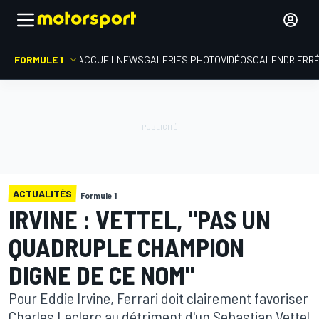
FORMULE 1
ACCUEIL
NEWS
GALERIES PHOTO
VIDÉOS
CALENDRIER
R
ACTUALITÉS
Formule 1
IRVINE : VETTEL, "PAS UN
QUADRUPLE CHAMPION
DIGNE DE CE NOM"
Pour Eddie Irvine, Ferrari doit clairement favoriser
Charles Leclerc au détriment d'un Sebastian Vettel