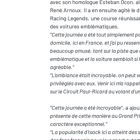
avec son homologue
Esteban Ocon
, a
René Arnoux. Il a en ensuite agité le
Racing Legends, une course réunissant
des voitures emblématiques.
"Cette journée a été tout simplement pa
domicile, ici en France, et j'ai pu resse
beaucoup amusé, tant sur la piste que 
emblématique et la voiture semblait si lé
agréable."
"L'ambiance était incroyable, on peut 
privilégiés avec eux. Venir ici m'a rapp
sur le Circuit Paul-Ricard au volant d'u
"Cette journée a été incroyable"
, a ajo
présente de cette manière au Grand Pri
caractère exceptionnel."
"La popularité d'Isack ici a atteint de