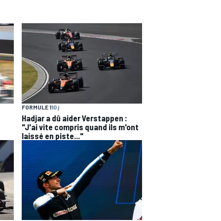
FORMULE 1
10 j
Hadjar a dû aider Verstappen :
"J'ai vite compris quand ils m'ont
laissé en piste..."