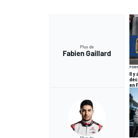
Plus de
Fabien Gaillard
FORM
Il y
déc
en 
Plus de