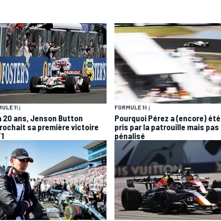
ULE 1
1 j
FORMULE 1
9 j
 a 20 ans, Jenson Button
Pourquoi Pérez a (encore) été
rochait sa première victoire
pris par la patrouille mais pas
F1
pénalisé