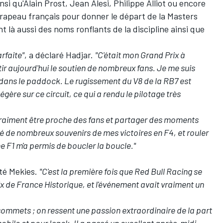
insi qu'Alain Prost,
Jean Alesi
, Philippe Alliot ou encore
 drapeau français pour donner le départ de la Masters
 là aussi des noms ronflants de la discipline ainsi que
rfaite"
, a déclaré Hadjar.
"C'était mon Grand Prix à
ntir aujourd'hui le soutien de nombreux fans. Je me suis
dans le paddock. Le rugissement du V8 de la RB7 est
gère sur ce circuit, ce qui a rendu le pilotage très
vraiment être proche des fans et partager des moments
elé de nombreux souvenirs de mes victoires en F4, et rouler
ne F1 m'a permis de boucler la boucle."
uté Mekies.
"C'est la première fois que Red Bull Racing se
x de France Historique, et l'événement avait vraiment un
s sommets ; on ressent une passion extraordinaire de la part