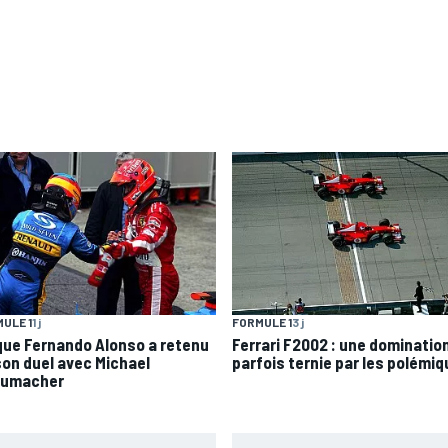
ULE 1
1 j
FORMULE 1
3 j
que Fernando Alonso a retenu
Ferrari F2002 : une dominatio
son duel avec Michael
parfois ternie par les polémi
umacher