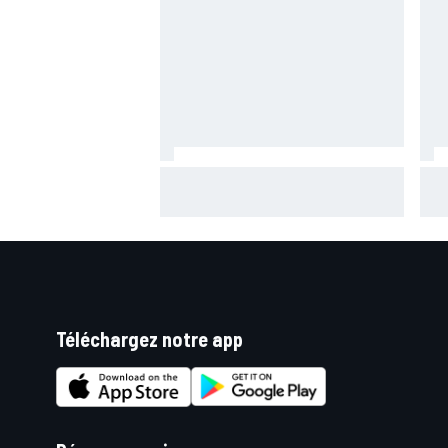
Mika Häkkinen a hésité à revenir
War
en F1 après avoir failli mourir
aux 
Téléchargez notre app