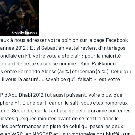
reux à nous adresser votre opinion sur la page Facebook
’année 2012 ! Et si Sebastian Vettel revient d’Interlagos
iale en F1, votre vote a été clair : pour la majorité
ssionnant de cette saison se nomme…Kimi Räikkönen !
es entre Fernando Alonso (36%) et Iceman (41%). Celui qui
il vous l’a assuré, « savait ce qu’il faisait », est votre
 d’Abu Dhabi 2012 fut aussi puissant, voire plus, que
hère F1. D’une part, car on le sait, vous êtes nombreux
one. Secundo, car la fanbase de celui qui aime porter les
siestes quelques minutes avant de se mettre dans le
r les performances en piste de celui qui passa les deux
tes en WRC, en NASCAR et…sur motoneige ont bluffé, sur