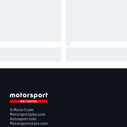
Bagnaia stupéfait par la
m-up - Álex Márquez répond
dégradation : "J'ai fait les
pilotes Aprilia
derniers tours sans poser le
genou"
fr.Motor1.com
Motorsportjobs.com
Autosport.com
Motorsportstats.com