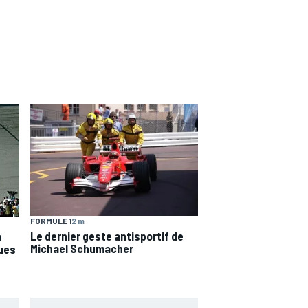
FORMULE 1
2 m
Le dernier geste antisportif de
n
Michael Schumacher
ques