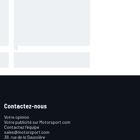
Fernández assume sa chute mais
pointe le mauvais départ de
l'Aprilia
Contactez-nous
Votre opinion
Votre publicité sur Motorsport.com
Contactez l'équipe
sales@motorsport.com
39, rue de la Saussière