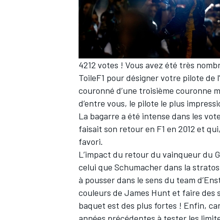
WRC
4212 votes ! Vous avez été très nomb
ToileF1 pour désigner votre pilote de l
couronné d’une troisième couronne mond
d’entre vous, le pilote le plus impre
La bagarre a été intense dans les vot
faisait son retour en F1 en 2012 et qui, 
favori.
L’impact du retour du vainqueur du GP
celui que Schumacher dans la stratosp
WEC
à pousser dans le sens du team d’Enst
couleurs de James Hunt et faire des 
baquet est des plus fortes ! Enfin, ca
années précédentes à tester les limi