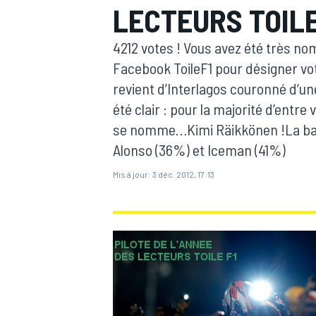
LECTEURS TOILE
4212 votes ! Vous avez été très no
Facebook ToileF1 pour désigner votr
revient d’Interlagos couronné d’un
été clair : pour la majorité d’entre
MOTOGP
se nomme…Kimi Räikkönen !La baga
Alonso (36%) et Iceman (41%)
Mis à jour:
3 déc. 2012, 17:13