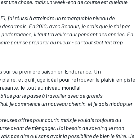
F1 est une chose, mais un week-end de course est quelque
F1, j'ai réussi à atteindre un remarquable niveau de
ésormais. En 2010, avec Renault, je crois que je n'ai pas
de performance, il faut travailler dur pendant des années. En
ire pour se préparer au mieux - car tout s'est fait trop
is sur sa première saison en Endurance. Un
laire, et qu'il juge idéal pour retrouver le plaisir en piste
rasante, le tout au niveau mondial.
habitué par le passé à travailler avec de grands
'hui, je commence un nouveau chemin, et je dois m'adapter
breuses offres pour courir, mais je voulais toujours au
rse avant de m'engager. J'ai besoin de savoir que mon
vais pas dire oui sans avoir la possibilité de bien le faire. Je