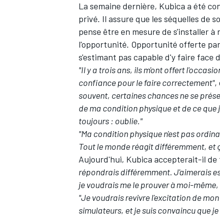
La semaine dernière, Kubica a été co
privé. Il assure que les séquelles de 
pense être en mesure de s'installer à 
l'opportunité. Opportunité offerte par
s'estimant pas capable d'y faire face
"Il y a trois ans, ils m'ont offert l'occa
confiance pour le faire correctement"
,
souvent, certaines chances ne se présent
de ma condition physique et de ce que je 
toujours : oublie."
"Ma condition physique n'est pas ordinai
Tout le monde réagit différemment, et 
Aujourd'hui, Kubica accepterait-il de t
répondrais différemment. J'aimerais ess
je voudrais me le prouver à moi-même, m
"Je voudrais revivre l'excitation de mo
simulateurs, et je suis convaincu que je 