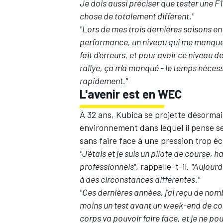
Je dois aussi préciser que tester une 
chose de totalement différent."
"Lors de mes trois dernières saisons en 
performance, un niveau qui me manque d
fait d'erreurs, et pour avoir ce niveau 
AUTRES CHAMPIONNATS
rallye, ça m'a manqué - le temps nécessa
rapidement."
L'avenir est en WEC
À 32 ans, Kubica se projette désorma
environnement dans lequel il pense se p
sans faire face à une pression trop éc
"J'étais et je suis un pilote de course, 
professionnels"
, rappelle-t-il.
"Aujourd
à des circonstances différentes."
"Ces dernières années, j'ai reçu de nom
moins un test avant un week-end de cou
corps va pouvoir faire face, et je ne pou