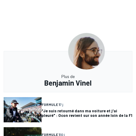
Plus de
Benjamin Vinel
FORMULE 1
7 j
"Je suis retourné dans ma voiture et j'ai
pleuré" : Ocon revient sur son année loin de la F1
FORMULE 1
10 j