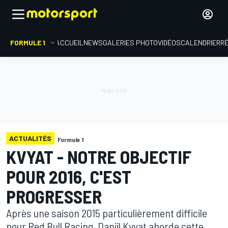
FORMULE 1
ACCUEIL
NEWS
GALERIES PHOTO
VIDÉOS
CALENDRIER
R
ACTUALITÉS
Formule 1
KVYAT - NOTRE OBJECTIF
POUR 2016, C'EST
PROGRESSER
Après une saison 2015 particulièrement difficile
pour Red Bull Racing, Daniil Kvyat aborde cette