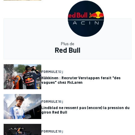
Plus de
Red Bull
FORMULE 1
2 j
Häkkinen : Recruter Verstappen ferait "des
vagues" chez McLaren
FORMULE 1
6 j
Lindblad ne ressent pas (encore) la pression du
giron Red Bull
FORMULE 1
8 j