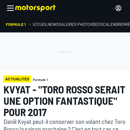
FORMULE 1
ACCUEIL
NEWS
GALERIES PHOTO
VIDÉOS
CALENDRIER
R
ACTUALITÉS
Formule 1
KVYAT - "TORO ROSSO SERAIT
UNE OPTION FANTASTIQUE"
POUR 2017
Daniil Kvyat peut-il conserver son volant chez Toro
Rosso la saison prochaine ? C'est en tout cas ce