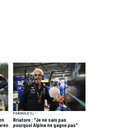
FORMULE 1
1 j
en
Briatore : "Je ne sais pas
aren
pourquoi Alpine ne gagne pas"