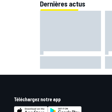
Dernières actus
Le 
Ce que Fernando Alonso a retenu
ret
de son duel avec Michael
pré
Schumacher
Téléchargez notre app