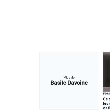
Plus de
Basile Davoine
FORM
Ce 
les
est