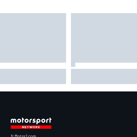
grand écart de Fernández :
KTM autorisé à modifier son
rouver la Yamaha 2026 pour
moteur après les coupures à
parer 2027
répétition
fr.Motor1.com