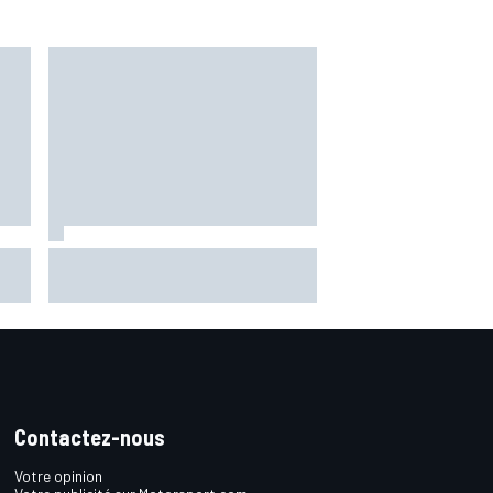
EL1 - Álex Márquez donne le ton
pour la reprise
Contactez-nous
Votre opinion