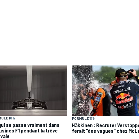
ULE 1
6 h
FORMULE 1
7 h
qui se passe vraiment dans
Häkkinen : Recruter Verstapp
 usines F1 pendant la trêve
ferait "des vagues" chez McL
ivale