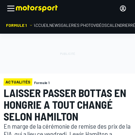
FORMULE 1
ACCUEIL
NEWS
GALERIES PHOTO
VIDÉOS
CALENDRIER
R
ACTUALITÉS
Formule 1
LAISSER PASSER BOTTAS EN
HONGRIE A TOUT CHANGÉ
SELON HAMILTON
En marge de la cérémonie de remise des prix de la
FIA, qui a lieu ce vendredi, Lewis Hamilton a