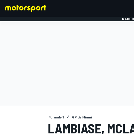
RACCO
FORMULE 1
Formule 1
GP de Miami
LAMBIASE, MCLA