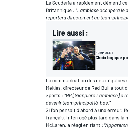
La Scuderia a rapidement démenti ces 
Britannique
:
"Lambiase occupera le po
reportera directement au team principa
Lire aussi :
FORMULE 1
Choix logique po
La communication des deux équipes s
Mekies, directeur de
Red Bull
a tout d
Sports
:
"GP [Gianpiero Lambiase] a reç
devenir team principal là-bas."
Si l'on pensait d'abord à une erreur, 
français. Interrogé plus tard dans l
McLaren, a réagi en riant
:
"Apparemmen